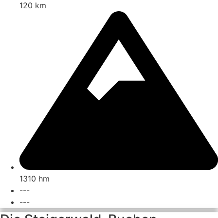
120 km
1310 hm
---
---